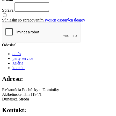
Správa
Súhlasím so spracovaním
svojich osobných údajov
Odoslať
o nás
party service
galéria
kontakt
Adresa:
Reštaurácia Pochúťky u Dominiky
Alžbetínske nám 1194/1
Dunajská Streda
Kontakt: