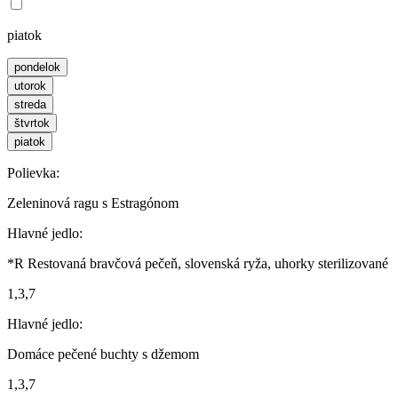
piatok
pondelok
utorok
streda
štvrtok
piatok
Polievka:
Zeleninová ragu s Estragónom
Hlavné jedlo:
*R Restovaná bravčová pečeň, slovenská ryža, uhorky sterilizované
1,3,7
Hlavné jedlo:
Domáce pečené buchty s džemom
1,3,7