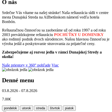
O nás
Srdečne Vás vítame na našej stránke! Naša reštaurácia sídli v centre
mesta Dunajská Streda na Alžbetínskom námestí vedľa hotela
Bonbón.
Reštauračnou činnosťou sa zaoberáme už od roku 1997 a od roku
2003 prevádzkujeme reštauráciu
POCHÚŤKY U DOMINIKY
ako rodinný podnik dvoch súrodencov. Našou hlavnou činnosťou je
výroba jedál a poskytovanie stravovania za prijateľné ceny.
Zabezpečujeme aj rozvoz jedla v rámci Dunajskej Stredy a
okolia!
Naše priestory v 360° pohľade
Viac
Denné menu
03.8.2026 - 07.8.2026
7.00€
pondelok
utorok
streda
štvrtok
piatok