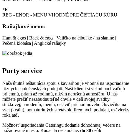
*R
REG - ENOR - MENU VHODNÉ PRE ČISTIACU KÚRU
Raňajkové menu:
Ham & eggs | Back & eggs | Vajíčko na cibuľke / na slanine |
Pečená klobása | Anglické raňajky
Party service
Naša útulná reštaurácia spolu s kaviarňou je vhodná na usporiadanie
rôznych spoločenských podujatí. Naši klienti si veľmi pochvaľujú
príjemnú, priam až rodinnú, nikým nerušenú atmosféru. U nás
môžete prežiť nezabudnuteľné chvíle v deň svojej svadby,
stužkovej, narodenín, menín, osláviť príchod nového človiečika na
svet (krstín), pomaturitných stretávok, firemných podujatí, uzávierky
roka atď.
Možnosť usporiadania Cateringu dodanie dohodnutej večere na
požadované miesto. Kapacita reštaurácie:
do 80 osôb