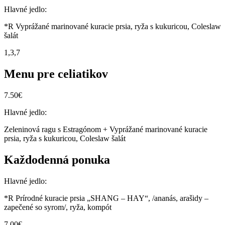
Hlavné jedlo:
*R Vyprážané marinované kuracie prsia, ryža s kukuricou, Coleslaw
šalát
1,3,7
Menu pre celiatikov
7.50€
Hlavné jedlo:
Zeleninová ragu s Estragónom + Vyprážané marinované kuracie
prsia, ryža s kukuricou, Coleslaw šalát
Každodenná ponuka
Hlavné jedlo:
*R Prírodné kuracie prsia „SHANG – HAY“, /ananás, arašidy –
zapečené so syrom/, ryža, kompót
7.00€