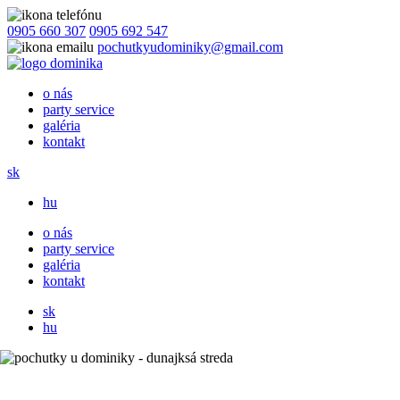
0905 660 307
0905 692 547
pochutkyudominiky@gmail.com
o nás
party service
galéria
kontakt
sk
hu
o nás
party service
galéria
kontakt
sk
hu