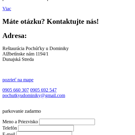
Viac
Máte otázku? Kontaktujte nás!
Adresa:
Reštaurácia Pochúťky u Dominiky
Alžbetínske nám 1194/1
Dunajská Streda
pozrieť na mape
0905 660 307
0905 692 547
pochutkyudominiky@gmail.com
parkovanie zadarmo
Meno a Priezvisko
Telefón
E-mail