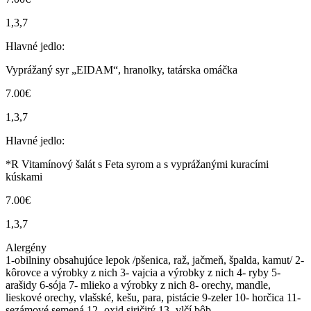
1,3,7
Hlavné jedlo:
Vyprážaný syr „EIDAM“, hranolky, tatárska omáčka
7.00€
1,3,7
Hlavné jedlo:
*R Vitamínový šalát s Feta syrom a s vyprážanými kuracími
kúskami
7.00€
1,3,7
Alergény
1-obilniny obsahujúce lepok /pšenica, raž, jačmeň, špalda, kamut/ 2-
kôrovce a výrobky z nich 3- vajcia a výrobky z nich 4- ryby 5-
arašidy 6-sója 7- mlieko a výrobky z nich 8- orechy, mandle,
lieskové orechy, vlašské, kešu, para, pistácie 9-zeler 10- horčica 11-
sezámové semená 12- oxid siričitý 13- vlčí bôb