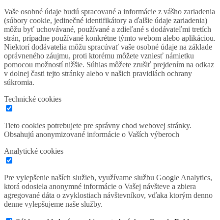
Vaše osobné údaje budú spracované a informácie z vášho zariadenia
(súbory cookie, jedinečné identifikátory a ďalšie údaje zariadenia)
môžu byť uchovávané, používané a zdieľané s dodávateľmi tretích
strán, prípadne používané konkrétne týmto webom alebo aplikáciou.
Niektorí dodávatelia môžu spracúvať vaše osobné údaje na základe
oprávneného záujmu, proti ktorému môžete vzniesť námietku
pomocou možností nižšie. Súhlas môžete zrušiť prejdením na odkaz
v dolnej časti tejto stránky alebo v našich pravidlách ochrany
súkromia.
Technické cookies
Tieto cookies potrebujete pre správny chod webovej stránky.
Obsahujú anonymizované informácie o Vaších výberoch
Analytické cookies
Pre vylepšenie naších služieb, využívame službu Google Analytics,
ktorá odosiela anonymné informácie o Vašej návšteve a zbiera
agregované dáta o zvyklostiach návštevníkov, vďaka ktorým denno
denne vylepšujeme naše služby.